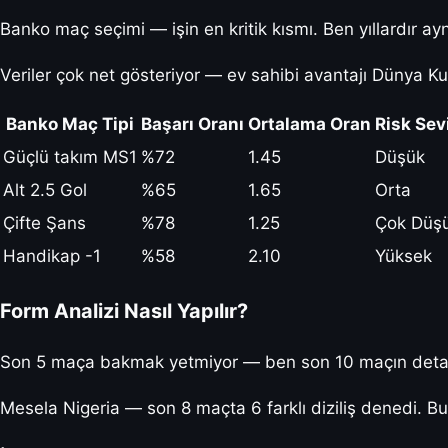
Banko maç seçimi — işin en kritik kısmı. Ben yıllardır ayn
Veriler çok net gösteriyor — ev sahibi avantajı Dünya 
Banko Maç Tipi
Başarı Oranı
Ortalama Oran
Risk Sev
Güçlü takım MS1
%72
1.45
Düşük
Alt 2.5 Gol
%65
1.65
Orta
Çifte Şans
%78
1.25
Çok Düş
Handikap -1
%58
2.10
Yüksek
Form Analizi Nasıl Yapılır?
Son 5 maça bakmak yetmiyor — ben son 10 maçın detayına 
Mesela Nigeria — son 8 maçta 6 farklı diziliş denedi. Bu 