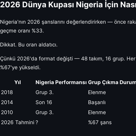
2026 Dünya Kupası Nigeria İçin Nasıl
Nigeria'nın 2026 şanslarını değerlendirirken — önce ra
geçme oranı %33.
Dikkat. Bu oran aldatıcı.
Çünkü 2026'da format değişti — 48 takım, 16 grup. Her gr
%67'ye yükseldi.
Yıl
Nigeria Performansı
Grup Çıkma Duru
2018
Grup 3.
Elenme
2014
Son 16
Başarılı
2010
Grup 3.
Elenme
2026 Tahmini
?
%67 şans