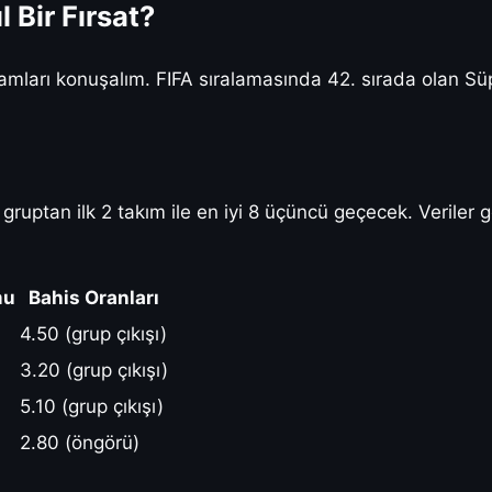
 Bir Fırsat?
kamları konuşalım. FIFA sıralamasında 42. sırada olan S
uptan ilk 2 takım ile en iyi 8 üçüncü geçecek. Veriler gö
mu
Bahis Oranları
4.50 (grup çıkışı)
3.20 (grup çıkışı)
5.10 (grup çıkışı)
2.80 (öngörü)