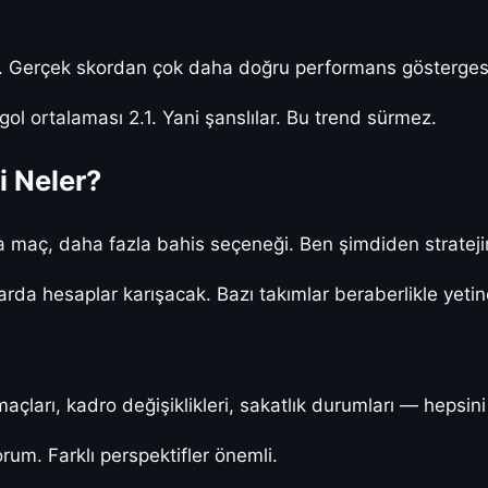
G). Gerçek skordan çok daha doğru performans gösterges
ol ortalaması 2.1. Yani şanslılar. Bu trend sürmez.
i Neler?
a maç, daha fazla bahis seçeneği. Ben şimdiden strateji
da hesaplar karışacak. Bazı takımlar beraberlikle yetine
çları, kadro değişiklikleri, sakatlık durumları — hepsin
orum. Farklı perspektifler önemli.