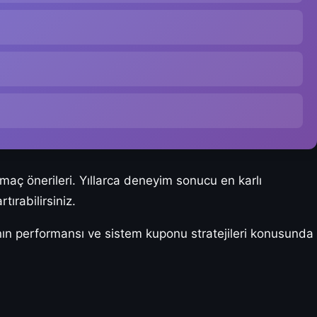
maç önerileri. Yıllarca deneyim sonucu en karlı
ırabilirsiniz.
'nın performansı ve sistem kuponu stratejileri konusunda