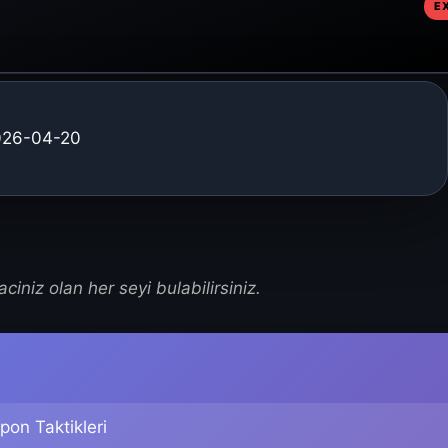
E
2026-04-20
iniz olan her seyi bulabilirsiniz.
pon Taktikleri