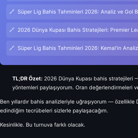
🔗
Süper Lig Bahis Tahminleri 2026: Analiz ve Gol Be
🔗
2026 Dünya Kupası Bahis Stratejileri: Premier L
🔗
Süper Lig Bahis Tahminleri 2026: Kemal'in Analiz
TL;DR Özet:
2026 Dünya Kupası bahis stratejileri — 
yöntemleri paylaşıyorum. Oran değerlendirmeleri ve r
Ben yıllardır bahis analizleriyle uğraşıyorum — özellik
edindiğim tecrübeleri sizlerle paylaşacağım.
Kesinlikle. Bu turnuva farklı olacak.