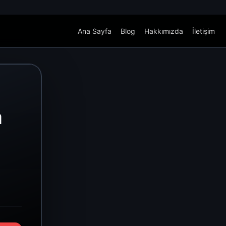
Ana Sayfa
Blog
Hakkımızda
İletişim
a