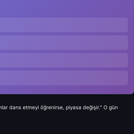
ılar dans etmeyi öğrenirse, piyasa değişir." O gün