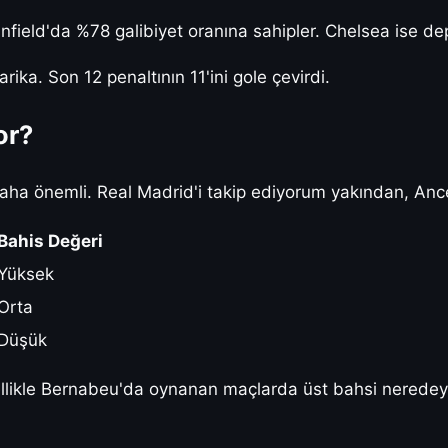
Anfield'da %78 galibiyet oranına sahipler. Chelsea ise de
arika. Son 12 penaltının 11'ini gole çevirdi.
or?
daha önemli. Real Madrid'i takip ediyorum yakından, Ancel
Bahis Değeri
Yüksek
Orta
Düşük
zellikle Bernabeu'da oynanan maçlarda üst bahsi neredey