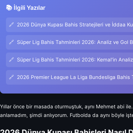
📚 İlgili Yazılar
🔗
2026 Dünya Kupası Bahis Stratejileri ve İddaa Ku
🔗
Süper Lig Bahis Tahminleri 2026: Analiz ve Gol Be
🔗
Süper Lig Bahis Tahminleri 2026: Kemal'in Analiz
🔗
2026 Premier League La Liga Bundesliga Bahis T
Yıllar önce bir masada oturmuştuk, aynı Mehmet abi ile.
anlamadım, şimdi anlıyorum. Futbolda da aynı böyle işt
2026 Dünya Kupası Bahisleri Nasıl D