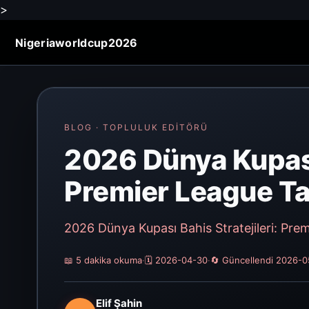
>
Nigeriaworldcup2026
BLOG · TOPLULUK EDITÖRÜ
2026 Dünya Kupası 
Premier League Ta
2026 Dünya Kupası Bahis Stratejileri: Pre
📖 5 dakika okuma
·
🗓️ 2026-04-30
·
🔄 Güncellendi 2026-
Elif Şahin