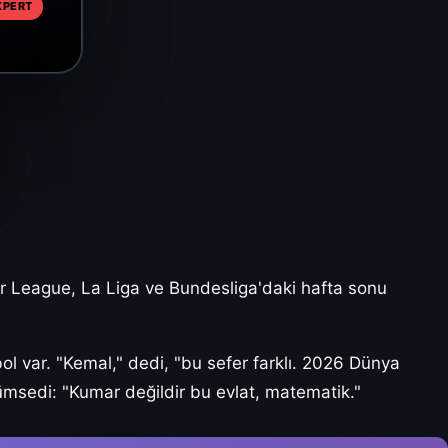
XPERT
er League, La Liga ve Bundesliga'daki hafta sonu
ol var. "Kemal," dedi, "bu sefer farklı. 2026 Dünya
lümsedi: "Kumar değildir bu evlat, matematik."