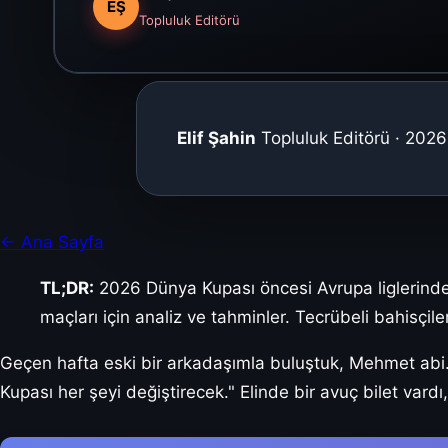
EŞ
Topluluk Editörü
Elif Şahin
Topluluk Editörü · 202
← Ana Sayfa
TL;DR:
2026 Dünya Kupası öncesi Avrupa liglerindek
maçları için analiz ve tahminler. Tecrübeli bahisçileri
Geçen hafta eski bir arkadaşımla buluştuk, Mehmet abi. A
Kupası her şeyi değiştirecek." Elinde bir avuç bilet var