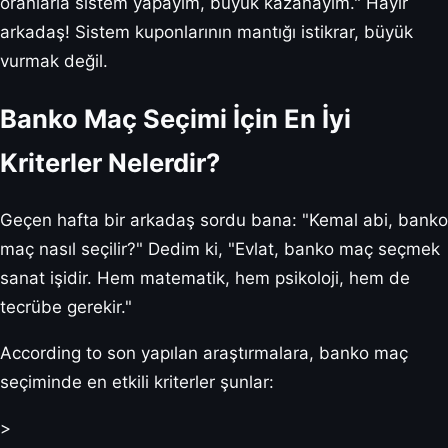
oranlarla sistem yapayım, büyük kazanayım." Hayır
arkadaş! Sistem kuponlarının mantığı istikrar, büyük
vurmak değil.
Banko Maç Seçimi İçin En İyi
Kriterler Nelerdir?
Geçen hafta bir arkadaş sordu bana: "Kemal abi, banko
maç nasıl seçilir?" Dedim ki, "Evlat, banko maç seçmek
sanat işidir. Hem matematik, hem psikoloji, hem de
tecrübe gerekir."
According to son yapılan araştırmalara, banko maç
seçiminde en etkili kriterler şunlar:
>