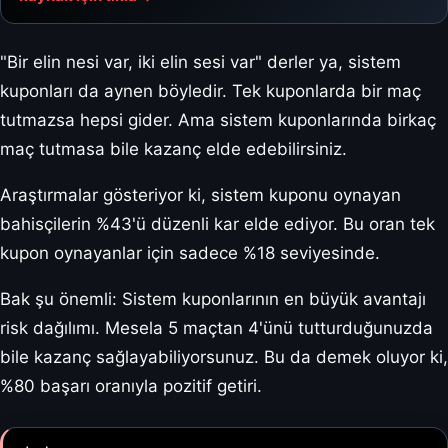
"Bir elin nesi var, iki elin sesi var" derler ya, sistem
kuponları da aynen böyledir. Tek kuponlarda bir maç
tutmazsa hepsi gider. Ama sistem kuponlarında birkaç
maç tutmasa bile kazanç elde edebilirsiniz.
Araştırmalar gösteriyor ki, sistem kuponu oynayan
bahisçilerin %43'ü düzenli kar elde ediyor. Bu oran tek
kupon oynayanlar için sadece %18 seviyesinde.
Bak şu önemli: Sistem kuponlarının en büyük avantajı
risk dağılımı. Mesela 5 maçtan 4'ünü tutturduğunuzda
bile kazanç sağlayabiliyorsunuz. Bu da demek oluyor ki,
%80 başarı oranıyla pozitif getiri.