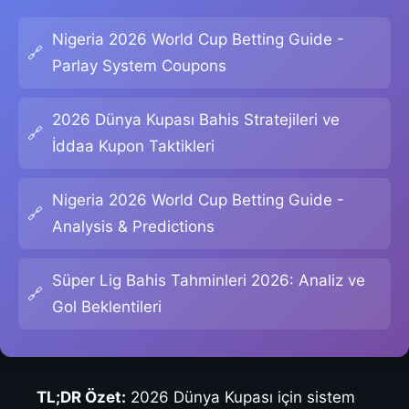
Nigeria 2026 World Cup Betting Guide -
🔗
Parlay System Coupons
2026 Dünya Kupası Bahis Stratejileri ve
🔗
İddaa Kupon Taktikleri
Nigeria 2026 World Cup Betting Guide -
🔗
Analysis & Predictions
Süper Lig Bahis Tahminleri 2026: Analiz ve
🔗
Gol Beklentileri
TL;DR Özet:
2026 Dünya Kupası için sistem