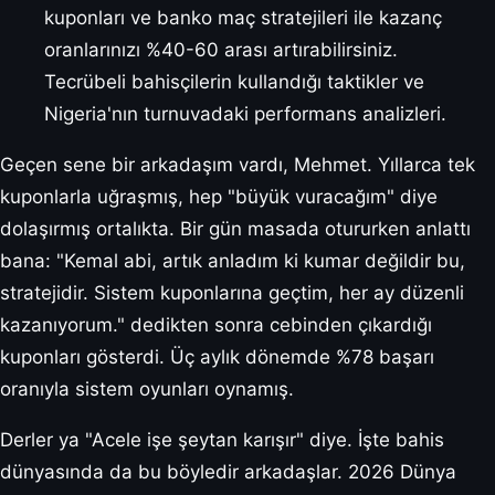
kuponları ve banko maç stratejileri ile kazanç
oranlarınızı %40-60 arası artırabilirsiniz.
Tecrübeli bahisçilerin kullandığı taktikler ve
Nigeria'nın turnuvadaki performans analizleri.
Geçen sene bir arkadaşım vardı, Mehmet. Yıllarca tek
kuponlarla uğraşmış, hep "büyük vuracağım" diye
dolaşırmış ortalıkta. Bir gün masada otururken anlattı
bana: "Kemal abi, artık anladım ki kumar değildir bu,
stratejidir. Sistem kuponlarına geçtim, her ay düzenli
kazanıyorum." dedikten sonra cebinden çıkardığı
kuponları gösterdi. Üç aylık dönemde %78 başarı
oranıyla sistem oyunları oynamış.
Derler ya "Acele işe şeytan karışır" diye. İşte bahis
dünyasında da bu böyledir arkadaşlar. 2026 Dünya