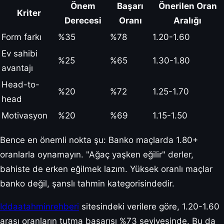
Önem
Başarı
Önerilen Oran
Kriter
Derecesi
Oranı
Aralığı
Form farkı
%35
%78
1.20-1.60
Ev sahibi
%25
%65
1.30-1.80
avantajı
Head-to-
%20
%72
1.25-1.70
head
Motivasyon
%20
%69
1.15-1.50
Bence en önemli nokta şu: Banko maçlarda 1.80+
oranlarla oynamayın. "Ağaç yaşken eğilir" derler,
bahiste de erken eğilmek lazım. Yüksek oranlı maçlar
banko değil, şanslı tahmin kategorisindedir.
Iddaatahminrehberi
sitesindeki verilere göre, 1.20-1.60
arası oranların tutma başarısı %73 seviyesinde. Bu da