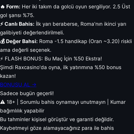
🔥 Form:
Her iki takım da golcü oyun sergiliyor. 2.5 Üst
gol şansı %75.
⚡ Canlı Bahis:
İlk yarı beraberse, Roma'nın ikinci yarı
galibiyeti değerlendirilmeli.
💰 Değer Bahsi:
Roma -1.5 handikap (Oran ~3.20) riskli
ama değerli seçenek.
⚡ FLASH BONUS: Bu Maç İçin %50 Ekstra!
Şimdi Raxcasino'da oyna, ilk yatırımına %50 bonus
kazan!
BONUSU AL →
Sadece bugün geçerli!
⚠️ 18+ | Sorumlu bahis oynamayı unutmayın | Kumar
bağımlılık yapabilir
Bu tahminler kişisel görüştür ve garanti değildir.
Kaybetmeyi göze alamayacağınız para ile bahis