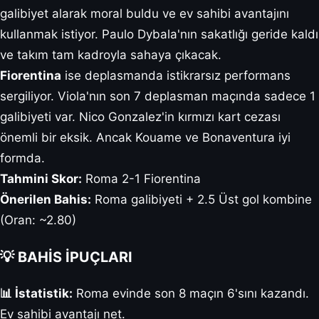
galibiyet alarak moral buldu ve ev sahibi avantajını
kullanmak istiyor. Paulo Dybala'nın sakatlığı geride kaldı
ve takım tam kadroyla sahaya çıkacak.
Fiorentina
ise deplasmanda istikrarsız performans
sergiliyor. Viola'nın son 7 deplasman maçında sadece 1
galibiyeti var. Nico Gonzalez'in kırmızı kart cezası
önemli bir eksik. Ancak Kouame ve Bonaventura iyi
formda.
Tahmini Skor:
Roma 2-1 Fiorentina
Önerilen Bahis:
Roma galibiyeti + 2.5 Üst gol kombine
(Oran: ~2.80)
💡 BAHİS İPUÇLARI
📊 İstatistik:
Roma evinde son 8 maçın 6'sını kazandı.
Ev sahibi avantajı net.