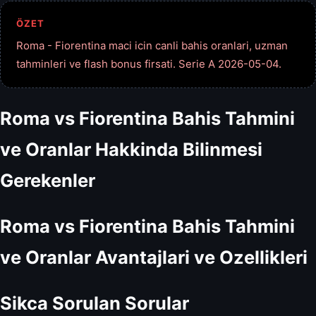
ÖZET
Roma - Fiorentina maci icin canli bahis oranlari, uzman
tahminleri ve flash bonus firsati. Serie A 2026-05-04.
Roma vs Fiorentina Bahis Tahmini
ve Oranlar Hakkinda Bilinmesi
Gerekenler
Roma vs Fiorentina Bahis Tahmini
ve Oranlar Avantajlari ve Ozellikleri
Sikca Sorulan Sorular