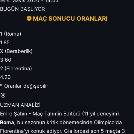
📅 4 Mayıs 2026 - 14:45
BUGÜN BAŞLIYOR
⚽ MAÇ SONUCU ORANLARI
1 (Roma)
1.85
X (Beraberlik)
3.60
2 (Fiorentina)
4.20
* Oranlar değişebilir
🎯
UZMAN ANALİZİ
Emre Şahin - Maç Tahmin Editörü (11 yıl deneyim)
Roma
, bu sezonun kritik dönemecinde Olimpico'da
Fiorentina'yı konuk ediyor. Giallorossi son 5 maçta 3