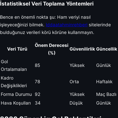
İstatistiksel Veri Toplama Yöntemleri
Bence en önemli nokta şu: Ham veriyi nasıl
işleyeceğinizi bilmek.
Iddaatahminrehberi
sitelerinde
bulduğunuz verileri körü körüne kullanmayın.
Önem Derecesi
Veri Türü
Güvenilirlik
Güncellik
(%)
Gol
85
Yüksek
Günlük
Ortalamaları
Kadro
78
Orta
Haftalık
Değişiklikleri
Forma Durumu
92
Yüksek
Maç Bazlı
Hava Koşulları
34
Düşük
Günlük