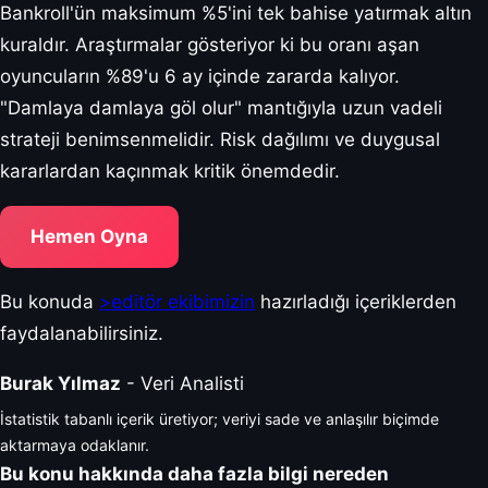
Bankroll'ün maksimum %5'ini tek bahise yatırmak altın
kuraldır. Araştırmalar gösteriyor ki bu oranı aşan
oyuncuların %89'u 6 ay içinde zararda kalıyor.
"Damlaya damlaya göl olur" mantığıyla uzun vadeli
strateji benimsenmelidir. Risk dağılımı ve duygusal
kararlardan kaçınmak kritik önemdedir.
Hemen Oyna
Bu konuda
>editör ekibimizin
hazırladığı içeriklerden
faydalanabilirsiniz.
Burak Yılmaz
- Veri Analisti
İstatistik tabanlı içerik üretiyor; veriyi sade ve anlaşılır biçimde
aktarmaya odaklanır.
Bu konu hakkında daha fazla bilgi nereden