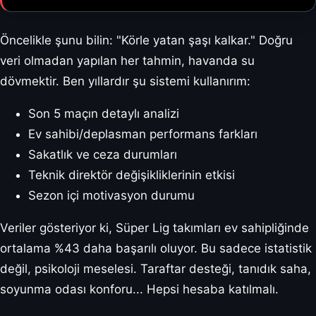
Öncelikle şunu bilin: "Körle yatan şaşı kalkar." Doğru
veri olmadan yapılan her tahmin, havanda su
dövmektir. Ben yıllardır şu sistemi kullanırım:
Son 5 maçın detaylı analizi
Ev sahibi/deplasman performans farkları
Sakatlık ve ceza durumları
Teknik direktör değişikliklerinin etkisi
Sezon içi motivasyon durumu
Veriler gösteriyor ki, Süper Lig takımları ev sahipliğinde
ortalama %43 daha başarılı oluyor. Bu sadece istatistik
değil, psikoloji meselesi. Taraftar desteği, tanıdık saha,
soyunma odası konforu... Hepsi hesaba katılmalı.