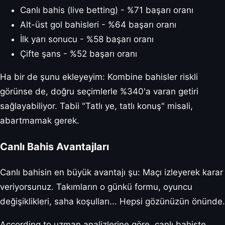
Canlı bahis (live betting) - %71 başarı oranı
Alt-üst gol bahisleri - %64 başarı oranı
İlk yarı sonucu - %58 başarı oranı
Çifte şans - %52 başarı oranı
Ha bir de şunu ekleyeyim: Kombine bahisler riskli
görünse de, doğru seçimlerle %340'a varan getiri
sağlayabiliyor. Tabii "Tatlı ye, tatlı konuş" misali,
abartmamak gerek.
Canlı Bahis Avantajları
Canlı bahisin en büyük avantajı şu: Maçı izleyerek karar
veriyorsunuz. Takımların o günkü formu, oyuncu
değişiklikleri, saha koşulları... Hepsi gözünüzün önünde.
According to uzman analizlerine göre, canlı bahiste