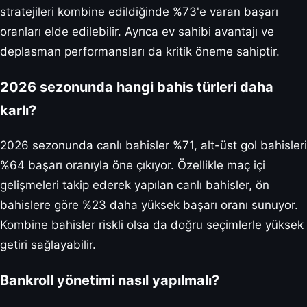
stratejileri kombine edildiğinde %73'e varan başarı
oranları elde edilebilir. Ayrıca ev sahibi avantajı ve
deplasman performansları da kritik öneme sahiptir.
2026 sezonunda hangi bahis türleri daha
karlı?
2026 sezonunda canlı bahisler %71, alt-üst gol bahisleri
%64 başarı oranıyla öne çıkıyor. Özellikle maç içi
gelişmeleri takip ederek yapılan canlı bahisler, ön
bahislere göre %23 daha yüksek başarı oranı sunuyor.
Kombine bahisler riskli olsa da doğru seçimlerle yüksek
getiri sağlayabilir.
Bankroll yönetimi nasıl yapılmalı?