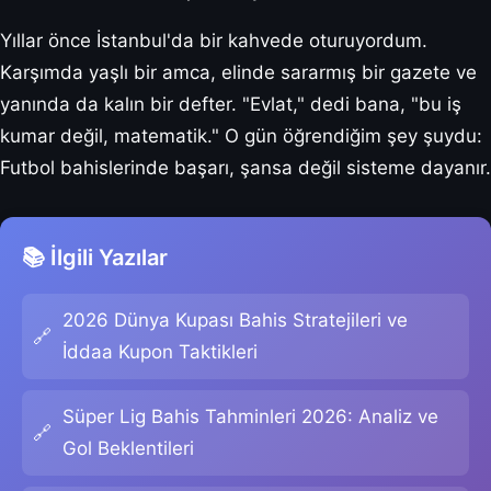
Yıllar önce İstanbul'da bir kahvede oturuyordum.
Karşımda yaşlı bir amca, elinde sararmış bir gazete ve
yanında da kalın bir defter. "Evlat," dedi bana, "bu iş
kumar değil, matematik." O gün öğrendiğim şey şuydu:
Futbol bahislerinde başarı, şansa değil sisteme dayanır.
📚 İlgili Yazılar
2026 Dünya Kupası Bahis Stratejileri ve
🔗
İddaa Kupon Taktikleri
Süper Lig Bahis Tahminleri 2026: Analiz ve
🔗
Gol Beklentileri