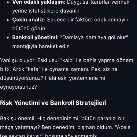
Veri odaklı yaklaşım:
Duygusal kararlar vermek
yerine istatistiklere dayanın
Çoklu analiz:
Sadece bir faktöre odaklanmayın,
bütünü görün
Bankroll yönetimi:
"Damlaya damlaya göl olur"
mantığıyla hareket edin
Yani şu oluyor: Eski usul "kalp" ile bahis yapma dönemi
bitti. Artık "kafa" ile oynama zamanı. Peki siz ne
düşünüyorsunuz? Hâlâ eski yöntemlerle mi
oynuyorsunuz?
Risk Yönetimi ve Bankroll Stratejileri
Bak şu önemli: Hiç denediniz mi, bütün paranızı bir
maça yatırmayı? Ben denedim, pişman oldum. "Acele
işe şeytan karışır" boşuna söylenmemiş.