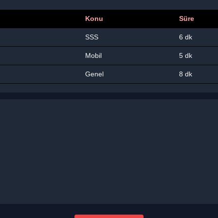
Konu
Süre
SSS
6 dk
Mobil
5 dk
Genel
8 dk