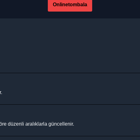
Onlinetombala
r.
e düzenli aralıklarla güncellenir.