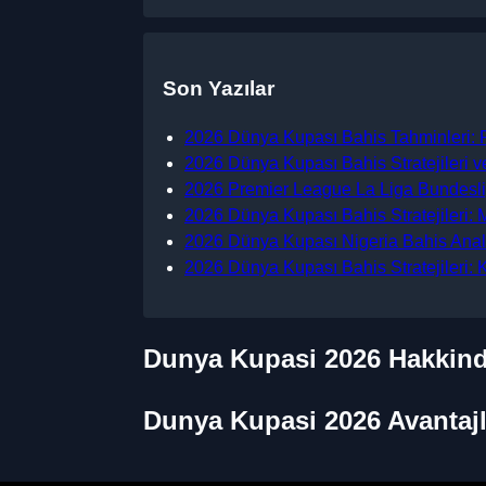
Son Yazılar
2026 Dünya Kupası Bahis Tahminleri: 
2026 Dünya Kupası Bahis Stratejileri v
2026 Premier League La Liga Bundeslig
2026 Dünya Kupası Bahis Stratejileri: 
2026 Dünya Kupası Nigeria Bahis Analizi
2026 Dünya Kupası Bahis Stratejileri
Dunya Kupasi 2026 Hakkind
Dunya Kupasi 2026 Avantajla