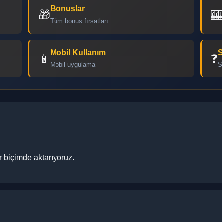
Bonuslar
🎁

Tüm bonus fırsatları
Mobil Kullanım
📱
❓
Mobil uygulama
S
r biçimde aktarıyoruz.